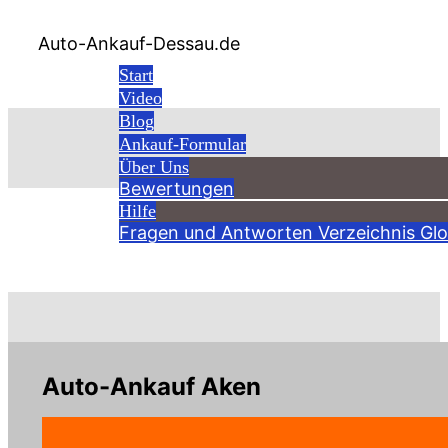
Auto-Ankauf-Dessau.de
Start
Video
Blog
Ankauf-Formular
Über Uns
Bewertungen
Hilfe
Verzeichnis
Fragen und Antworten
Verzeichnis
Glo
Auto-Ankauf Aken