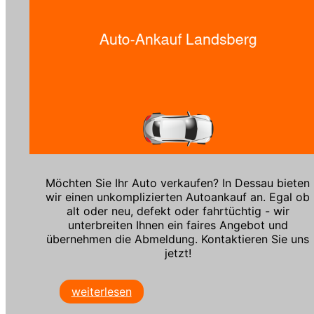
Möchten Sie Ihr Auto verkaufen? In Dessau bieten
wir einen unkomplizierten Autoankauf an. Egal ob
alt oder neu, defekt oder fahrtüchtig - wir
unterbreiten Ihnen ein faires Angebot und
übernehmen die Abmeldung. Kontaktieren Sie uns
jetzt!
weiterlesen