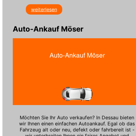
weiterlesen
Auto-Ankauf Möser
Möchten Sie Ihr Auto verkaufen? In Dessau bieten
wir Ihnen einen einfachen Autoankauf. Egal ob das
Fahrzeug alt oder neu, defekt oder fahrbereit ist -
wir unterbreiten Ihnen ein faires Angebot und