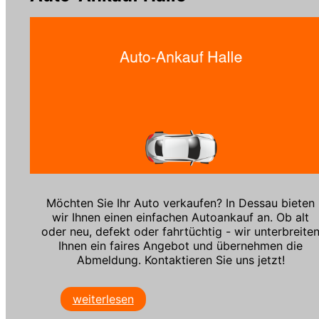
Möchten Sie Ihr Auto verkaufen? In Dessau bieten
wir Ihnen einen einfachen Autoankauf an. Ob alt
oder neu, defekt oder fahrtüchtig - wir unterbreite
Ihnen ein faires Angebot und übernehmen die
Abmeldung. Kontaktieren Sie uns jetzt!
weiterlesen